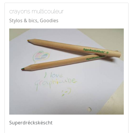
crayons multicouleur
Stylos & bics
Goodies
Superdréckskëscht