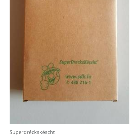
Superdréckskëscht