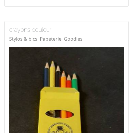
crayons couleur
Stylos & bics
Papeterie
Goodies