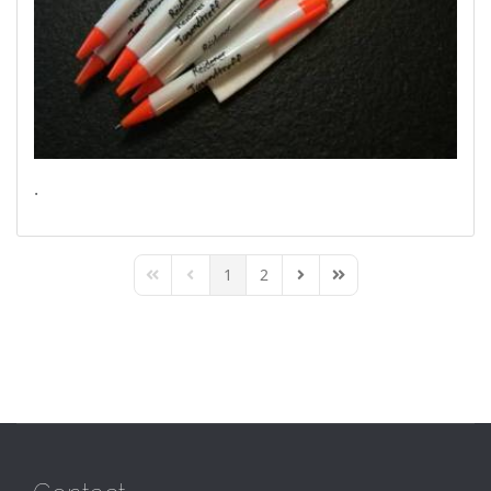
.
1
2
First Page
Previous Page
Next Page
Last Page