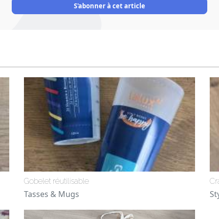
Address
S'abonner à cet article
Gobelet réutilisable
Cr
Tasses & Mugs
St