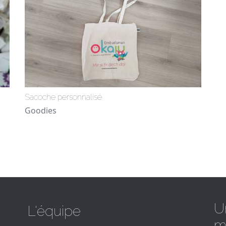
Sacoche personnalisé
Goodies
U
L'équipe
m