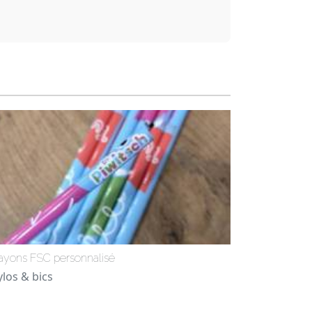
ayons FSC personnalisé
ylos & bics