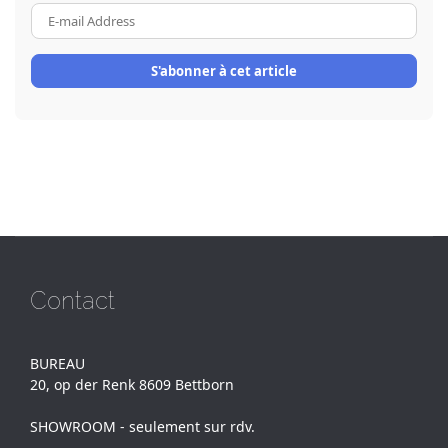
E-
mail
Address
S'abonner à cet article
Contact
BUREAU
20, op der Renk 8609 Bettborn
SHOWROOM - seulement sur rdv.