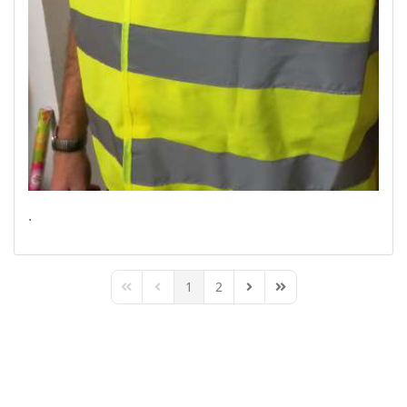
.
1
2
First Page
Previous Page
Next Page
Last Page