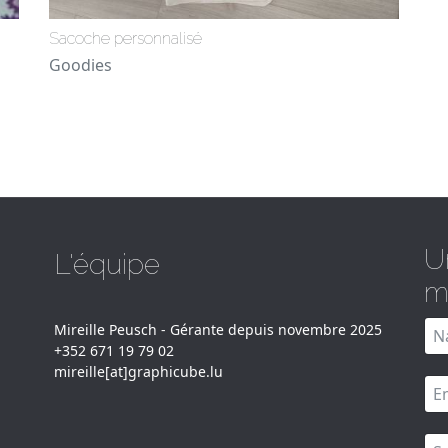
Sacoche personnalisé
Goodies
U
L'équipe
m
Mireille Peusch - Gérante depuis novembre 2025
+352 671 19 79 02
mireille[at]graphicube.lu