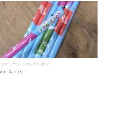
ayons FSC personnalisé
ylos & bics