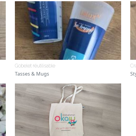
Gobelet réutilisable
Cr
Tasses & Mugs
St