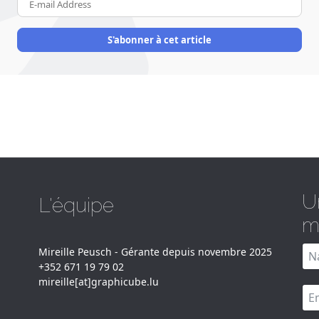
mail
Address
S'abonner à cet article
U
L'équipe
m
Mireille Peusch - Gérante depuis novembre 2025
+352 671 19 79 02
mireille[at]graphicube.lu